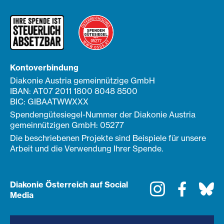
Kontoverbindung
Diakonie Austria gemeinnützige GmbH
IBAN: AT07 2011 1800 8048 8500
BIC: GIBAATWWXXX
Spendengütesiegel-Nummer der Diakonie Austria
gemeinnützigen GmbH: 05277
Die beschriebenen Projekte sind Beispiele für unsere
Arbeit und die Verwendung Ihrer Spende.
Diakonie Österreich auf Social
Instagram
Faceboo
Bl
Media