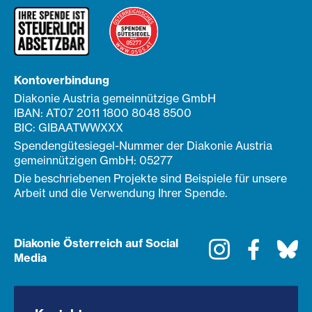
Kontoverbindung
Diakonie Austria gemeinnützige GmbH
IBAN: AT07 2011 1800 8048 8500
BIC: GIBAATWWXXX
Spendengütesiegel-Nummer der Diakonie Austria
gemeinnützigen GmbH: 05277
Die beschriebenen Projekte sind Beispiele für unsere
Arbeit und die Verwendung Ihrer Spende.
Diakonie Österreich auf Social
Instagram
Faceboo
Bl
Media