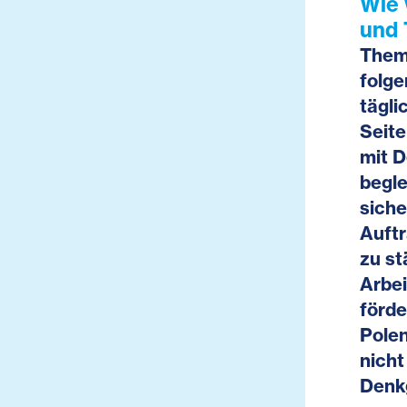
Wie 
und 
Them
folge
tägli
Seit
mit 
begle
siche
Auftr
zu st
Arbei
förde
Polen
nicht
Denk