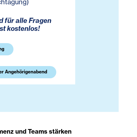
chtagung)
 für alle Fragen
t kostenlos!
ng
er Angehörigenabend
emenz und Teams stärken