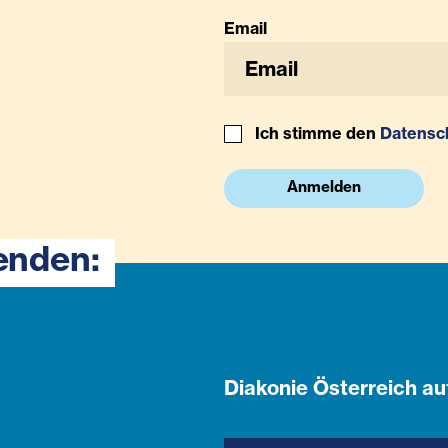
Email
Ich stimme den
Datensc
Anmelden
enden:
Diakonie Österreich au