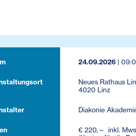
um
24.09.2026
| 09:0
nstaltungsort
Neues Rathaus Linz
4020 Linz
nstalter
Diakonie Akademi
en
€ 220,— inkl. Mws