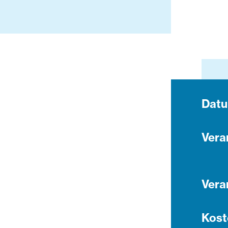
Dat
Vera
Vera
Kost