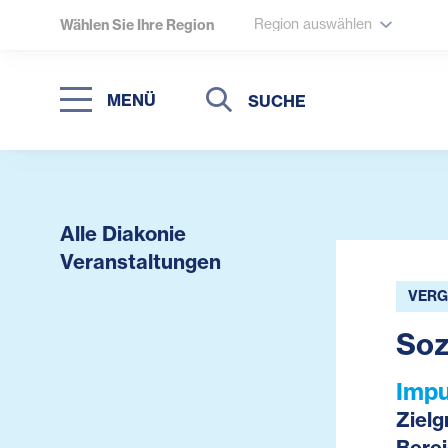
Region auswählen
Wählen Sie Ihre Region
Suche
Suche
MENÜ
Suchen
Alle Diakonie
Veranstaltungen
VERG
Soz
Impu
Zielg
Berei