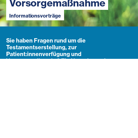
Vorsorgemaßnahme
Informationsvorträge
Sie haben Fragen rund um die
Testamentserstellung, zur
Patient:innenverfügung und
Vorsorgevollmacht? Ein Notar bzw. eine
Notarin informiert Sie kostenlos und
unverbindlich.
Vorsorge betrifft uns alle
Ist Ihnen bekannt, wie Sie für den Notfall mittels
Vorsorgevollmacht Entscheidungen in die Hände einer
Vertrauensperson legen oder wie Sie in Form einer
Patientenverfügung medizinische Maßnahmen