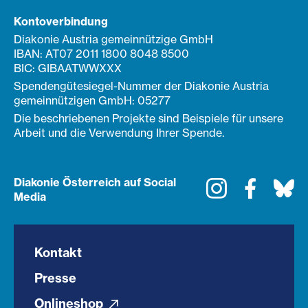
Kontoverbindung
Diakonie Austria gemeinnützige GmbH
IBAN: AT07 2011 1800 8048 8500
BIC: GIBAATWWXXX
Spendengütesiegel-Nummer der Diakonie Austria
gemeinnützigen GmbH: 05277
Die beschriebenen Projekte sind Beispiele für unsere
Arbeit und die Verwendung Ihrer Spende.
Diakonie Österreich auf Social
Instagram
Faceboo
Bl
Media
Kontakt
Presse
Onlineshop