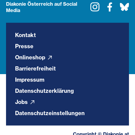
Diakonie Österreich auf Social
Instagram
Faceboo
Bl
Media
Kontakt
Presse
Onlineshop
Barrierefreiheit
Impressum
Datenschutzerklärung
Jobs
Datenschutzeinstellungen
Copyright © Diakonie.at