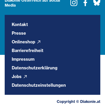
Diakonie Österreich auf Social
Instagram
Faceboo
Bl
Media
Kontakt
Presse
Onlineshop
Barrierefreiheit
Impressum
Datenschutzerklärung
Jobs
Datenschutzeinstellungen
Copyright © Diakonie.at