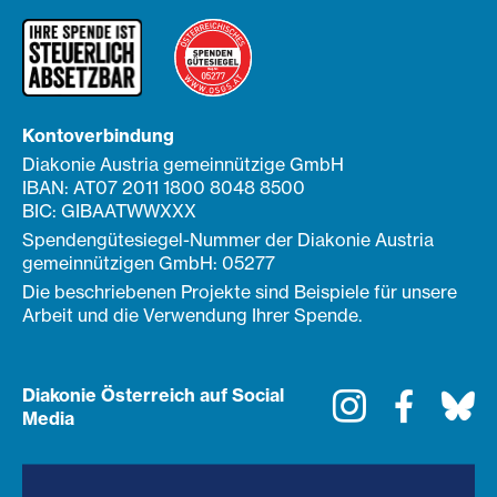
Kontoverbindung
Diakonie Austria gemeinnützige GmbH
IBAN: AT07 2011 1800 8048 8500
BIC: GIBAATWWXXX
Spendengütesiegel-Nummer der Diakonie Austria
gemeinnützigen GmbH: 05277
Die beschriebenen Projekte sind Beispiele für unsere
Arbeit und die Verwendung Ihrer Spende.
Diakonie Österreich auf Social
Instagram
Faceboo
Bl
Media