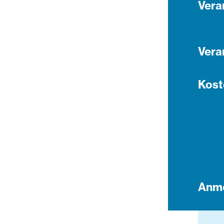
Vera
Vera
Kost
Anm