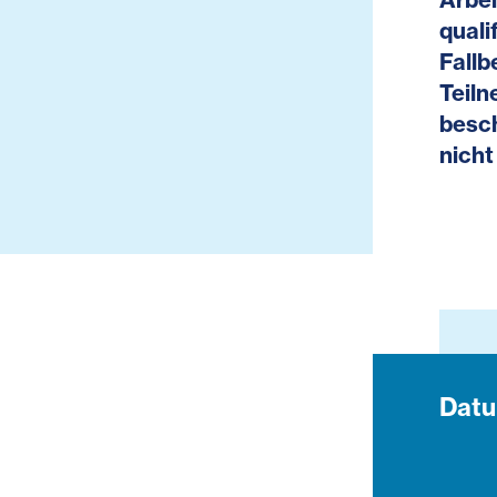
quali
Fallb
Teiln
besch
nicht
Dat