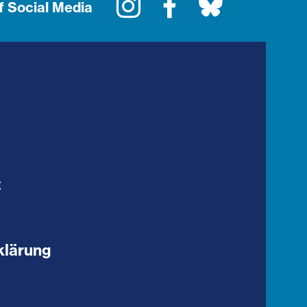
Instagram
Facebook
Bluesky
f Social Media
t
klärung