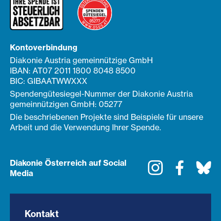
Kontoverbindung
Diakonie Austria gemeinnützige GmbH
IBAN: AT07 2011 1800 8048 8500
BIC: GIBAATWWXXX
Spendengütesiegel-Nummer der Diakonie Austria
gemeinnützigen GmbH: 05277
Die beschriebenen Projekte sind Beispiele für unsere
Arbeit und die Verwendung Ihrer Spende.
Diakonie Österreich auf Social
Instagram
Faceboo
Bl
Media
Kontakt