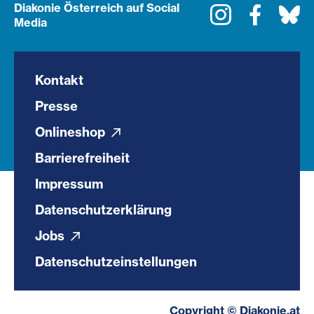
Diakonie Österreich auf Social
Instagram
Faceboo
Bl
Media
Kontakt
Presse
Onlineshop
Barrierefreiheit
Impressum
Datenschutzerklärung
Jobs
Datenschutzeinstellungen
Copyright © Diakonie.at