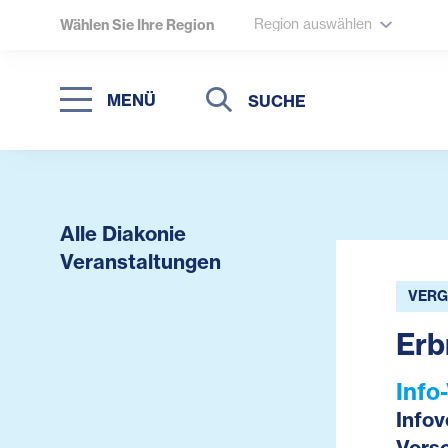
Region auswählen
Wählen Sie Ihre Region
Suche
Suche
MENÜ
Suchen
Alle Diakonie
Veranstaltungen
VERG
Erb
Info
Info
Vors