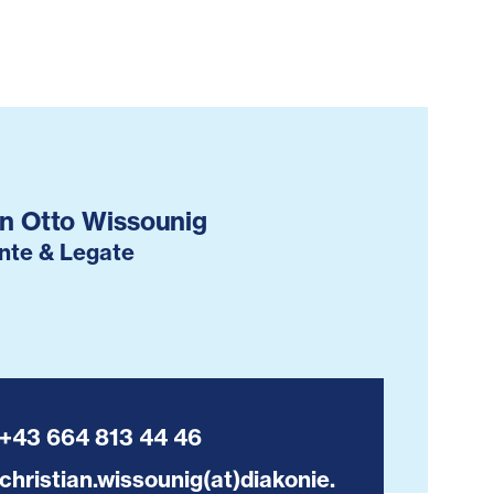
an Otto Wissounig
nte & Legate
+43 664 813 44 46
christian.wissounig(at)diakonie.