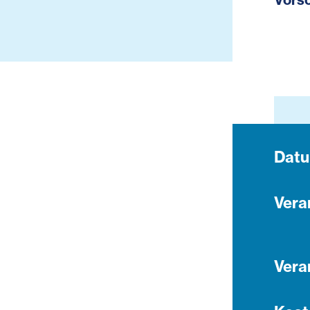
Dat
Vera
Vera