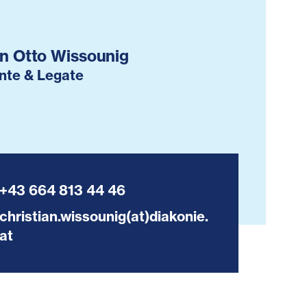
an Otto Wissounig
nte & Legate
+43 664 813 44 46
christian.wissounig(at)diakonie.
at