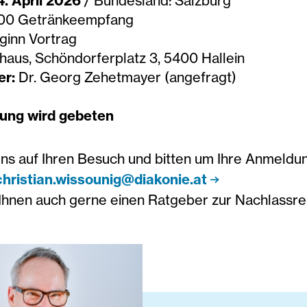
4. April 2026
/ Bundesland: Salzburg
:00 Getränkeempfang
ginn Vortrag
haus, Schöndorferplatz 3, 5400 Hallein
er:
Dr. Georg Zehetmayer (angefragt)
ng wird gebeten
uns auf Ihren Besuch und bitten um Ihre Anmeldun
christian.wissounig@diakonie.at
Ihnen auch gerne einen Ratgeber zur Nachlassre