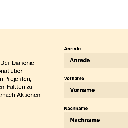
Anrede
Anrede
Der Diakonie-
onat über
n Projekten,
Vorname
n, Fakten zu
tmach-Aktionen
Nachname