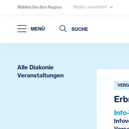
Region auswählen
Wählen Sie Ihre Region
Suche
Suche
MENÜ
Suchen
Alle Diakonie
Veranstaltungen
VERG
Erb
Info
Info
Vors