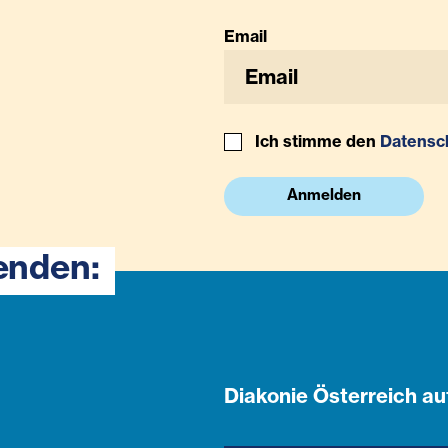
Email
Ich stimme den
Datensc
Anmelden
enden:
Diakonie Österreich au