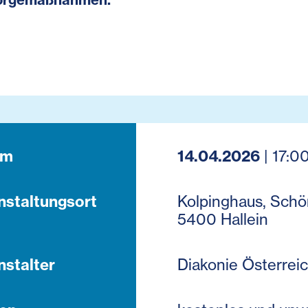
um
14.04.2026
| 17:0
nstaltungsort
Kolpinghaus, Schön
5400 Hallein
nstalter
Diakonie Österrei