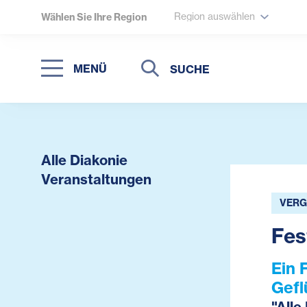
Region auswählen
Wählen Sie Ihre Region
Suche
Suche
MENÜ
Suchen
Alle Diakonie
Veranstaltungen
VERG
Fes
Ein 
Gefl
"Alle