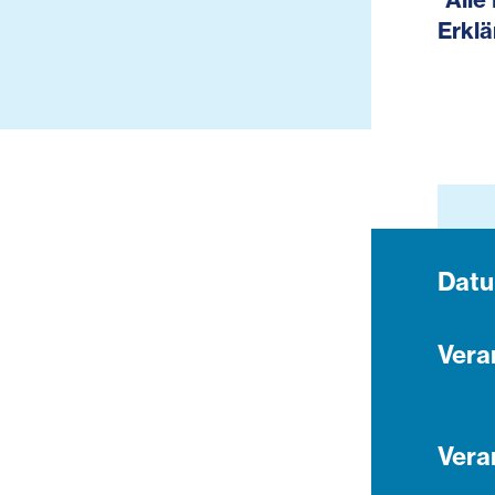
Erklä
Dat
Vera
Vera