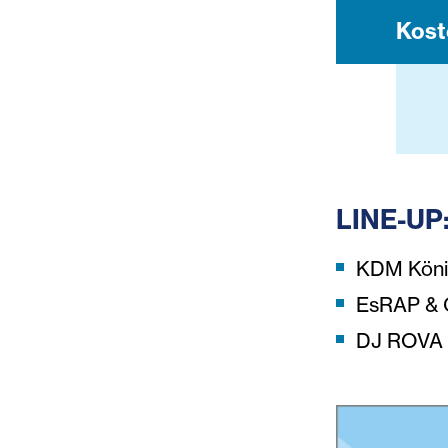
Kost
LINE-UP
KDM Köni
EsRAP & 
DJ ROVA