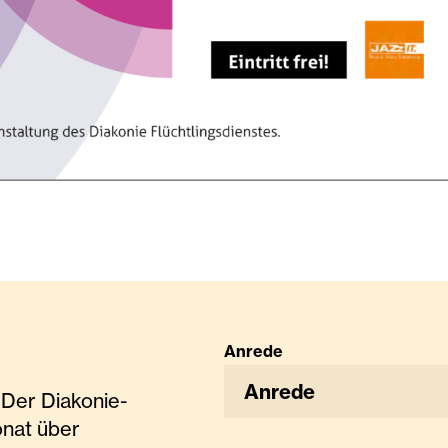
Anrede
Anrede
Der Diakonie-
onat über