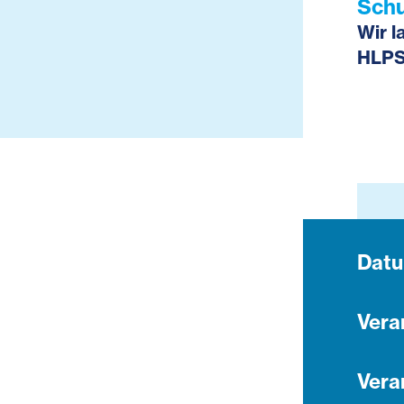
Schu
Wir l
HLPS
Dat
Vera
Vera