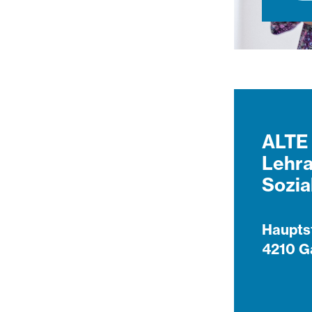
ALTE 
Lehra
Sozia
Haupts
4210 G