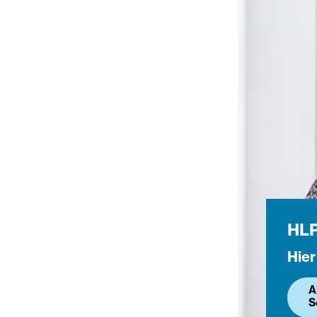
HL
Hier
A
S