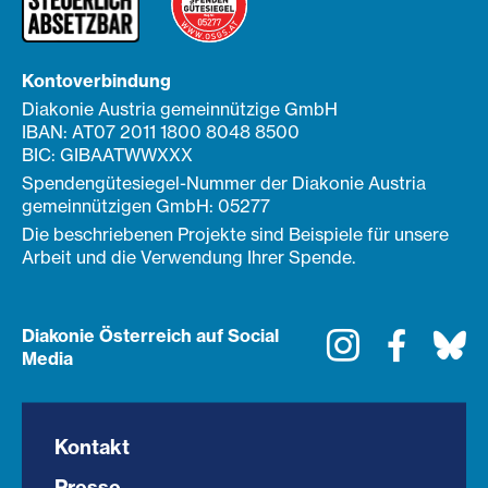
Kontoverbindung
Diakonie Austria gemeinnützige GmbH
IBAN: AT07 2011 1800 8048 8500
BIC: GIBAATWWXXX
Spendengütesiegel-Nummer der Diakonie Austria
gemeinnützigen GmbH: 05277
Die beschriebenen Projekte sind Beispiele für unsere
Arbeit und die Verwendung Ihrer Spende.
Diakonie Österreich auf Social
Instagram
Faceboo
Bl
Media
Kontakt
Presse