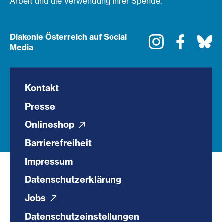
Arbeit und die Verwendung Ihrer Spende.
Diakonie Österreich auf Social
Instagram
Faceboo
Bl
Media
Kontakt
Presse
Onlineshop
Barrierefreiheit
Impressum
Datenschutzerklärung
Jobs
Datenschutzeinstellungen