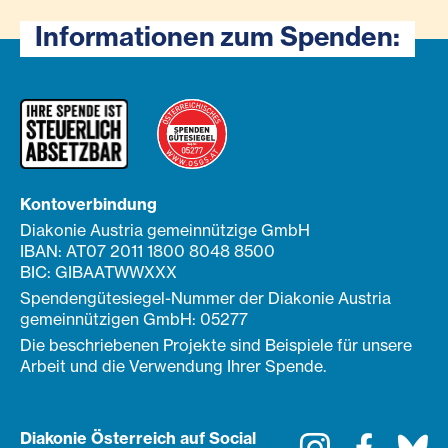
Informationen zum Spenden:
Kontoverbindung
Diakonie Austria gemeinnützige GmbH
IBAN: AT07 2011 1800 8048 8500
BIC: GIBAATWWXXX
Spendengütesiegel-Nummer der Diakonie Austria
gemeinnützigen GmbH: 05277
Die beschriebenen Projekte sind Beispiele für unsere
Arbeit und die Verwendung Ihrer Spende.
Diakonie Österreich auf Social
Instagram
Faceboo
Bl