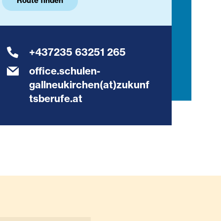
Route finden
+437235 63251 265
office.schulen-
gallneukirchen(at)zukunf
tsberufe.at