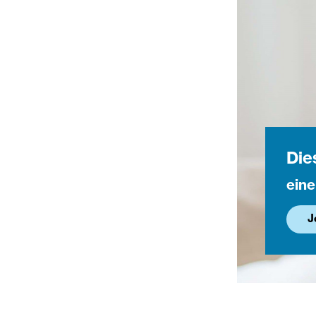
Die
eine
J