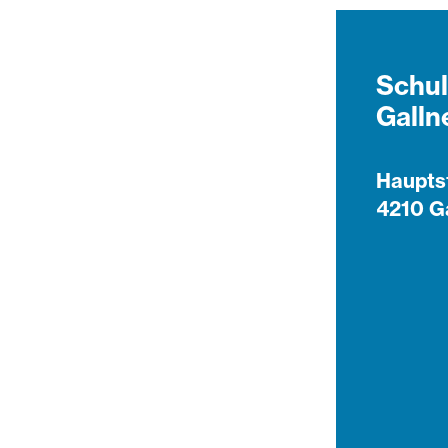
Schul
Galln
Haupts
4210 G