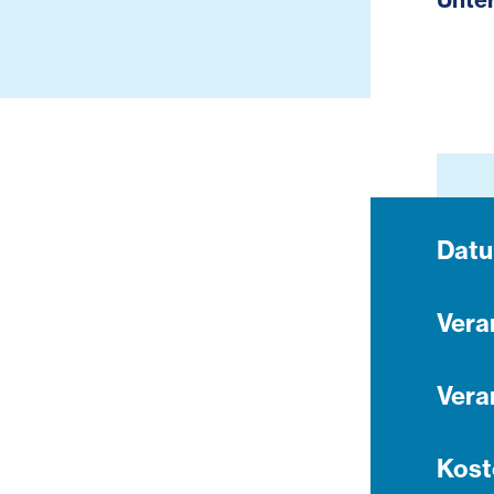
Dat
Vera
Vera
Kost