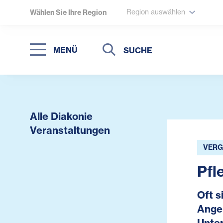
Region auswählen
Wählen Sie Ihre Region
Suche
Suche
MENÜ
Suchen
Alle Diakonie
Veranstaltungen
VERG
Pfl
Oft s
Angeh
Unter