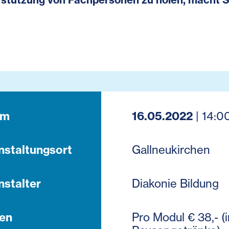
um
16.05.2022
| 14:0
nstaltungsort
Gallneukirchen
nstalter
Diakonie Bildung
en
Pro Modul € 38,- (