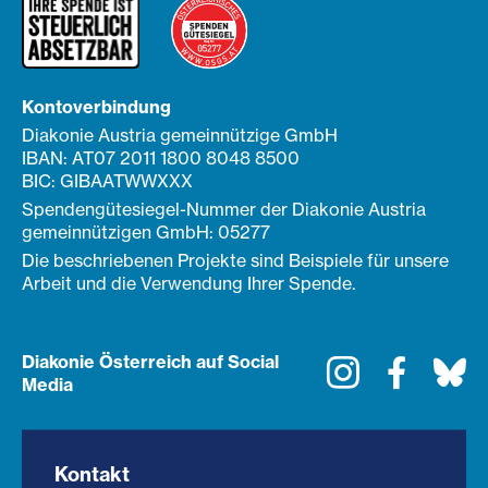
Kontoverbindung
Diakonie Austria gemeinnützige GmbH
IBAN: AT07 2011 1800 8048 8500
BIC: GIBAATWWXXX
Spendengütesiegel-Nummer der Diakonie Austria
gemeinnützigen GmbH: 05277
Die beschriebenen Projekte sind Beispiele für unsere
Arbeit und die Verwendung Ihrer Spende.
Diakonie Österreich auf Social
Instagram
Faceboo
Bl
Media
Kontakt