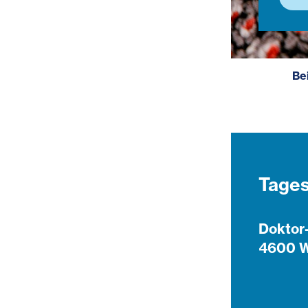
Be
Tage
Doktor
4600 W