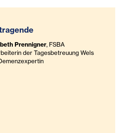
tragende
abeth Prennigner
, FSBA
rbeiterin der Tagesbetreuung Wels
Demenzexpertin