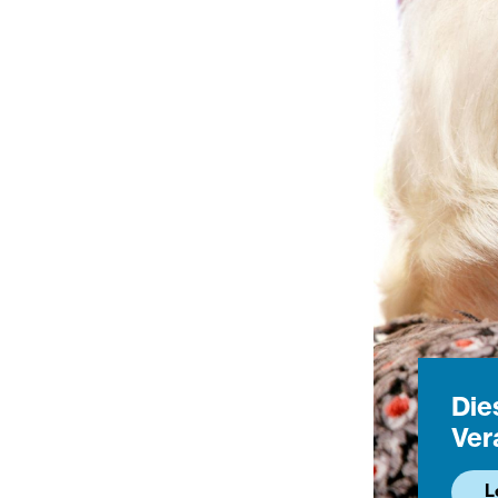
Dies
Ver
L