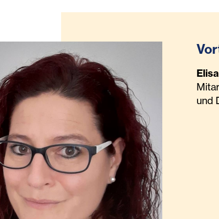
Vor
Elis
Mita
und 