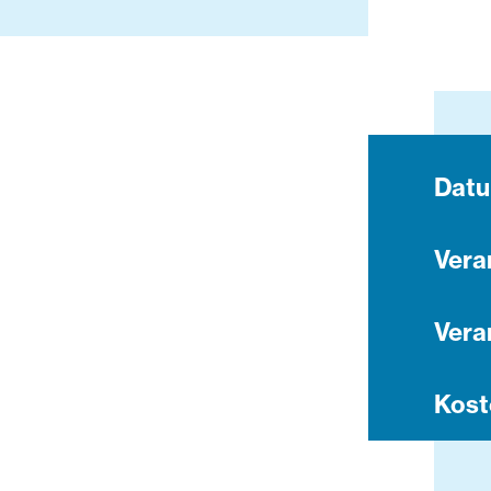
Dat
Vera
Vera
Kost