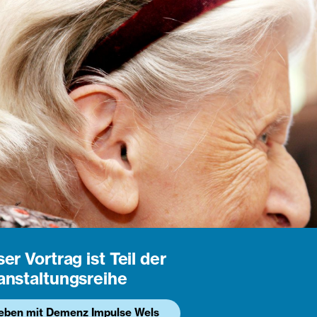
er Vortrag ist Teil der
anstaltungsreihe
eben mit Demenz Impulse Wels