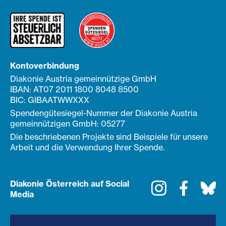
Kontoverbindung
Diakonie Austria gemeinnützige GmbH
IBAN: AT07 2011 1800 8048 8500
BIC: GIBAATWWXXX
Spendengütesiegel-Nummer der Diakonie Austria
gemeinnützigen GmbH: 05277
Die beschriebenen Projekte sind Beispiele für unsere
Arbeit und die Verwendung Ihrer Spende.
Diakonie Österreich auf Social
Instagram
Faceboo
Bl
Media