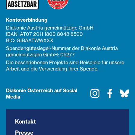
Kontoverbindung
Diakonie Austria gemeinnützige GmbH
IBAN: AT07 2011 1800 8048 8500
BIC: GIBAATWWXXX
Spendengütesiegel-Nummer der Diakonie Austria
gemeinnützigen GmbH: 05277
Die beschriebenen Projekte sind Beispiele für unsere
Arbeit und die Verwendung Ihrer Spende.
Diakonie Österreich auf Social
Instagram
Faceboo
Bl
Media
Kontakt
Presse