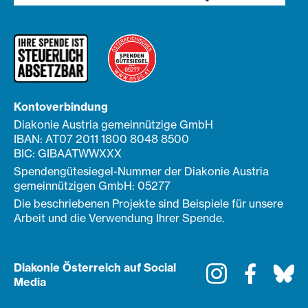
Kontoverbindung
Diakonie Austria gemeinnützige GmbH
IBAN: AT07 2011 1800 8048 8500
BIC: GIBAATWWXXX
Spendengütesiegel-Nummer der Diakonie Austria
gemeinnützigen GmbH: 05277
Die beschriebenen Projekte sind Beispiele für unsere
Arbeit und die Verwendung Ihrer Spende.
Diakonie Österreich auf Social
Instagram
Faceboo
Bl
Media