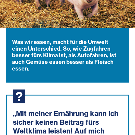
Was wir essen, macht für die Umwelt
einen Unterschied. So, wie Zugfahren
besser fürs Klima ist, als Autofahren, ist
auch Gemüse essen besser als Fleisch
essen.
„Mit meiner Ernä
hrung kann ich
sicher keinen Beitrag fürs
Weltklima leisten! Auf mich