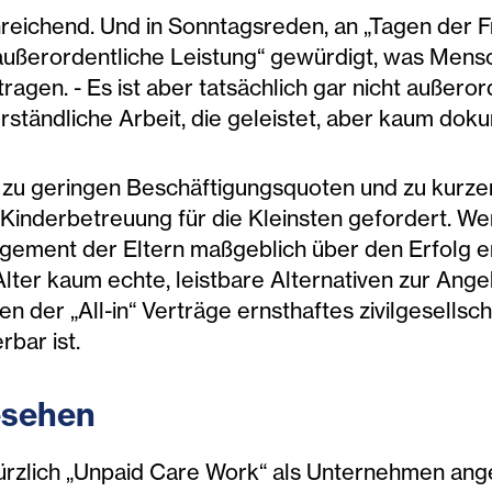
nreichend. Und in Sonntagsreden, an „Tagen der Fr
 „außerordentliche Leistung“ gewürdigt, was Mens
gen. - Es ist aber tatsächlich gar nicht außerord
erständliche Arbeit, die geleistet, aber kaum dok
 zu geringen Beschäftigungs­quoten und zu kurzer
inderbetreuung für die Kleinsten gefordert. Wen
ement der Eltern maßgeblich über den Erfolg ent
Alter kaum echte, leistbare Alternativen zur Ang
ten der „All-in“ Verträge ernsthaftes zivilgesell
rbar ist.
esehen
kürzlich „Unpaid Care Work“ als Unternehmen ange