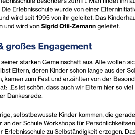
rlebnisschule besonders zutrifft. Man findet ihn 
. Die Erlebnisschule wurde von einer Elterninitia
nd wird seit 1995 von ihr geleitet. Das Kinderha
n und wird von
Sigrid Otii-Zemann
geleitet.
 & großes Engagement
 seiner starken Gemeinschaft aus. Alle wollen si
bst Eltern, deren Kinder schon lange aus der Sc
en, kamen zum Fest und erzählten von der Besond
at: „Es ist schön, dass auch wir Eltern hier so vi
iner Dankesrede.
ierige, selbstbewusste Kinder kommen, die gerade 
er an der Schule Workshops für Persönlichkeitse
 Erlebnisschule zu Selbständigkeit erzogen. Das 