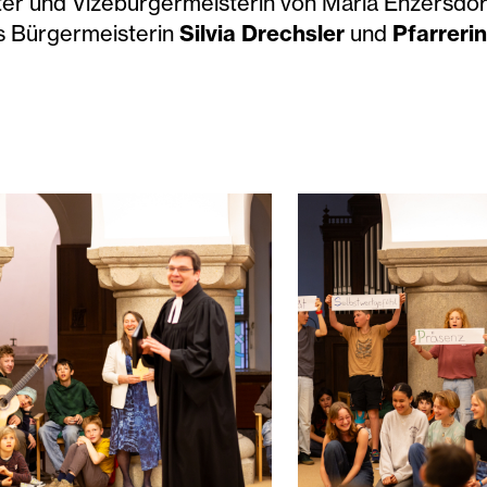
er und Vizebürgermeisterin von Maria Enzersdor
s Bürgermeisterin
Silvia Drechsler
und
Pfarreri