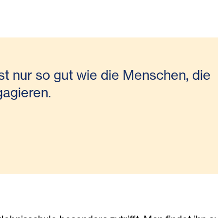
5-(c)HeidrunHenke-db.jpg
0-Jahre-Erlebnisschule-Q4A5104-(c)HeidrunHen
30-Jahre-Erlebni
st nur so gut wie die Menschen, die
ngagieren.