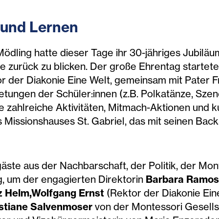
 und Lernen
Mödling hatte dieser Tage ihr 30-jähriges Jubilä
te zurück zu blicken. Der große Ehrentag startet
r der Diakonie Eine Welt, gemeinsam mit Pater F
etungen der Schüler:innen (z.B. Polkatänze, Szen
e zahlreiche Aktivitäten, Mitmach-Aktionen und k
issionshauses St. Gabriel, das mit seinen Bac
ste aus der Nachbarschaft, der Politik, der Mon
, um der engagierten Direktorin
Barbara Ramos 
z Helm,
Wolfgang Ernst
(Rektor der Diakonie Ein
stiane Salvenmoser
von der Montessori Gesells