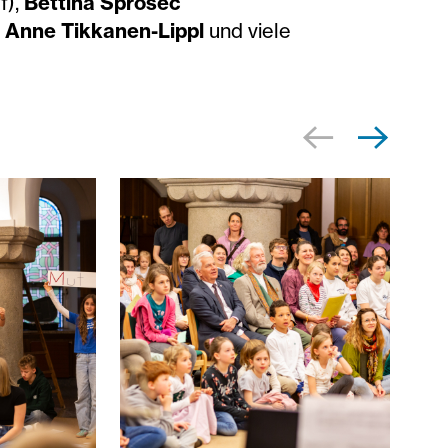
f),
Bettina Sprosec
n Anne Tikkanen-Lippl
und viele