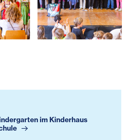
ke-db.jpg
sschule-Q4A5793-(c)HeidrunHenke-db.jpg
30-Jahre-Erlebnisschule-Q4A5769
dergarten im Kinderhaus der Erlebnisschule
indergarten im Kinderhaus
schule