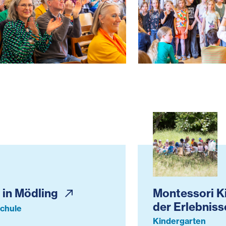
8-(c)HeidrunHenke-db.jpg
0-Jahre-Erlebnisschule-Q4A5789-(c)HeidrunHen
30-Jahre-Erlebni
Mödling
Montessori Kin
 in Mödling
Montessori K
der Erlebnis
Schule
Kindergarten