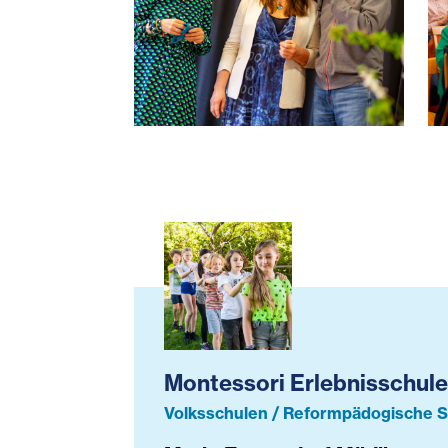
30-Jahre-Erlebnisschule-Q4A561
3
Montessori Erlebnisschule in 
Montessori Erlebnisschule
Volksschulen / Reformpädogische 