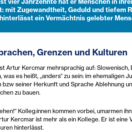
st vier Jahrzehnte hat er Menschen in ihre
: mit Zugewandtheit, Geduld und tiefem Re
interlässt ein Vermächtnis gelebter Mensc
prachen, Grenzen und Kulturen
t Artur Kercmar mehrsprachig auf: Slowenisch, D
h, was es heißt, „anders“ zu sein: im ehemaligen 
on bzw seiner Herkunft und Sprache Ablehnung und
schen zu bauen.
 sehen!“ Kolleg:innen kommen vorbei, umarmen ihn 
tur Kercmar ist mehr als ein Kollege. Er ist eine
uren hinterlässt.