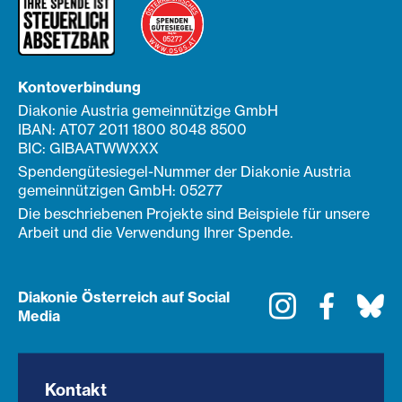
Kontoverbindung
Diakonie Austria gemeinnützige GmbH
IBAN: AT07 2011 1800 8048 8500
BIC: GIBAATWWXXX
Spendengütesiegel-Nummer der Diakonie Austria
gemeinnützigen GmbH: 05277
Die beschriebenen Projekte sind Beispiele für unsere
Arbeit und die Verwendung Ihrer Spende.
Diakonie Österreich auf Social
Instagram
Faceboo
Bl
Media
Kontakt