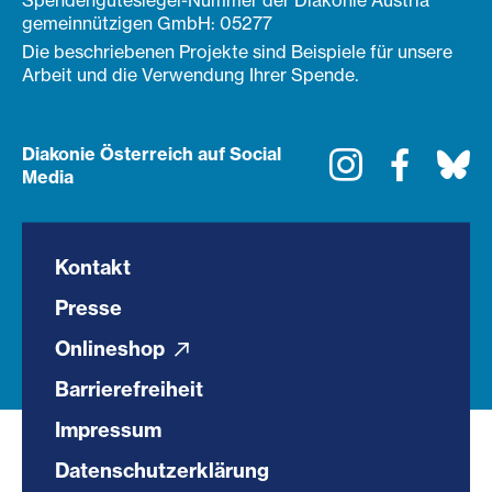
Spendengütesiegel-Nummer der Diakonie Austria
gemeinnützigen GmbH: 05277
Die beschriebenen Projekte sind Beispiele für unsere
Arbeit und die Verwendung Ihrer Spende.
Diakonie Österreich auf Social
Instagram
Faceboo
Bl
Media
Kontakt
Presse
Onlineshop
Barrierefreiheit
Impressum
Datenschutzerklärung