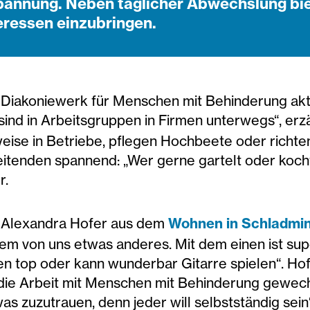
Spannung. Neben täglicher Abwechslung bie
eressen einzubringen.
 Diakoniewerk für Menschen mit Behinderung akti
 sind in Arbeitsgruppen in Firmen unterwegs“, erz
ise in Betriebe, pflegen Hochbeete oder richten
beitenden spannend: „Wer gerne gartelt oder koch
r.
ch Alexandra Hofer aus dem
Wohnen in Schladmi
m von uns etwas anderes. Mit dem einen ist supe
n top oder kann wunderbar Gitarre spielen“. Hof
n die Arbeit mit Menschen mit Behinderung gewech
 zuzutrauen, denn jeder will selbstständig sein“.