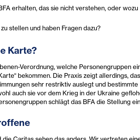
BFA erhalten, das sie nicht verstehen, oder woz
g zu stellen und haben Fragen dazu?
e Karte?
riebenen-Verordnung, welche Personengruppen ei
Karte“ bekommen. Die Praxis zeigt allerdings, da
timmungen sehr restriktiv auslegt und bestimmt
hl auch sie vor dem Krieg in der Ukraine gefloh
ersonengruppen schlägt das BFA die Stellung ein
roffene
d die Caritas sehen das anders. Wir vertreten ei