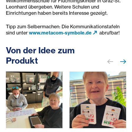
Willkommensschule für Flüchtlingskinder in Graz-St.
Leonhard übergeben. Weitere Schulen und
Einrichtungen haben bereits Interesse gezeigt.
Tipp zum Selbermachen: Die Kommunikationstafeln
sind unter
www.metacom-symbole.de
abrufbar!
Von der Idee zum
Produkt
Zwei Frauen an einem Tisch mit iPad und bedruckten Blät
Eine Frau zeigt zwei Büchle