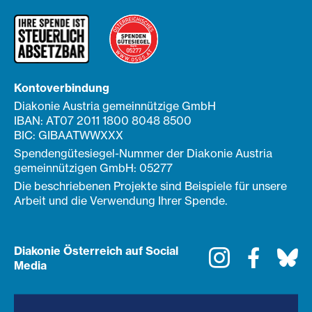
Kontoverbindung
Diakonie Austria gemeinnützige GmbH
IBAN: AT07 2011 1800 8048 8500
BIC: GIBAATWWXXX
Spendengütesiegel-Nummer der Diakonie Austria
gemeinnützigen GmbH: 05277
Die beschriebenen Projekte sind Beispiele für unsere
Arbeit und die Verwendung Ihrer Spende.
Diakonie Österreich auf Social
Instagram
Faceboo
Bl
Media