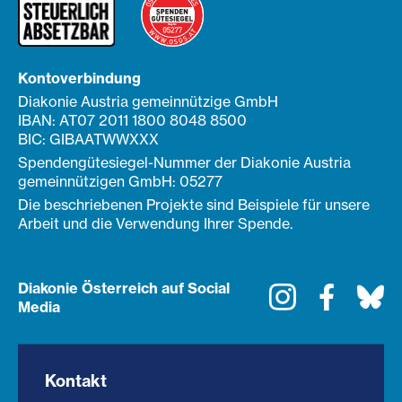
Kontoverbindung
Diakonie Austria gemeinnützige GmbH
IBAN: AT07 2011 1800 8048 8500
BIC: GIBAATWWXXX
Spendengütesiegel-Nummer der Diakonie Austria
gemeinnützigen GmbH: 05277
Die beschriebenen Projekte sind Beispiele für unsere
Arbeit und die Verwendung Ihrer Spende.
Diakonie Österreich auf Social
Instagram
Faceboo
Bl
Media
Kontakt