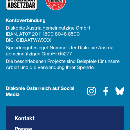
Kontoverbindung
Diakonie Austria gemeinnützige GmbH
IBAN: AT07 2011 1800 8048 8500
BIC: GIBAATWWXXX
Spendengütesiegel-Nummer der Diakonie Austria
gemeinnützigen GmbH: 05277
Die beschriebenen Projekte sind Beispiele für unsere
Arbeit und die Verwendung Ihrer Spende.
Diakonie Österreich auf Social
Instagram
Faceboo
Bl
Media
Kontakt
Presse