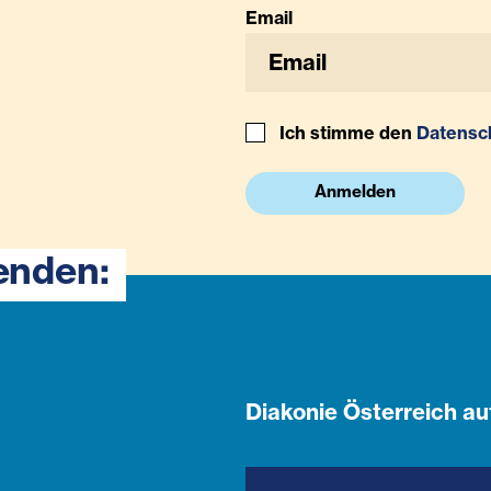
Email
Ich stimme den
Datensc
Anmelden
enden:
Diakonie Österreich au