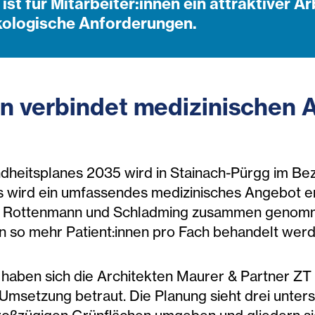
st für Mitarbeiter:innen ein attraktiver Ar
ologische Anforderungen.
en verbindet medizinischen 
heitsplanes 2035 wird in Stainach-Pürgg im Bezir
 wird ein umfassendes medizinisches Angebot er
ee, Rottenmann und Schladming zusammen genomm
 so mehr Patient:innen pro Fach behandelt werd
 haben sich die Architekten Maurer & Partner Z
Umsetzung betraut. Die Planung sieht drei unter