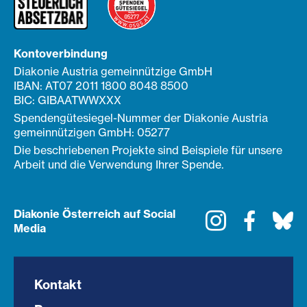
Kontoverbindung
Diakonie Austria gemeinnützige GmbH
IBAN: AT07 2011 1800 8048 8500
BIC: GIBAATWWXXX
Spendengütesiegel-Nummer der Diakonie Austria
gemeinnützigen GmbH: 05277
Die beschriebenen Projekte sind Beispiele für unsere
Arbeit und die Verwendung Ihrer Spende.
Diakonie Österreich auf Social
Instagram
Faceboo
Bl
Media
Kontakt