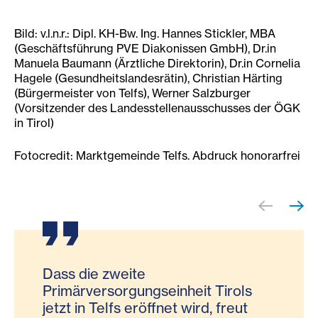
Bild: v.l.n.r.: Dipl. KH-Bw. Ing. Hannes Stickler, MBA
(Geschäftsführung PVE Diakonissen GmbH), Dr.in
Manuela Baumann (Ärztliche Direktorin), Dr.in Cornelia
Hagele (Gesundheitslandesrätin), Christian Härting
(Bürgermeister von Telfs), Werner Salzburger
(Vorsitzender des Landesstellenausschusses der ÖGK
in Tirol)
Fotocredit: Marktgemeinde Telfs. Abdruck honorarfrei
Dass die zweite
Mit der neuen
Primärversorgungseinheit Tirols
Primärversorgungseinheit in Telfs
jetzt in Telfs eröffnet wird, freut
schaffen wir einen weiteren