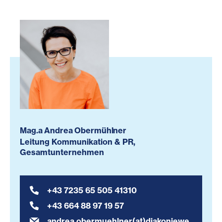
Mag.a Andrea Obermühlner
Leitung Kommunikation & PR,
Gesamtunternehmen
+43 7235 65 505 41310
+43 664 88 97 19 57
andrea.obermuehlner(at)diakoniewe