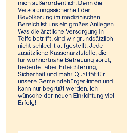
mich außerordentlich. Denn die
wichtigen Zugang zu einer
Versorgungssicherheit der
koordinierten, wohnortnahen
Bevölkerung im medizinischen
Gesundheitsversorgung. Als
Bereich ist uns ein großes Anliegen.
interdisziplinär aufgestelltes
Was die ärztliche Versorgung in
Ambulatorium bietet die PVE eine
Telfs betrifft, sind wir grundsätzlich
ganzheitliche Grundversorgung
nicht schlecht aufgestellt. Jede
und sorgt gleichzeitig dafür, dass
zusätzliche Kassenarztstelle, die
Patient:innen bei Bedarf nahtlos an
für wohnortnahe Betreuung sorgt,
weiterführende Angebote
bedeutet aber Erleichterung,
vermittelt werden – und damit
Sicherheit und mehr Qualität für
Spitalsambulanzen gezielt entlastet
unsere Gemeindebürger:innen und
werden.
kann nur begrüßt werden. Ich
wünsche der neuen Einrichtung viel
Erfolg!
Dipl. KH-Bw. Ing. Hannes Stickler, MBA,
Geschäftsführung PVE Diakonissen GmbH.