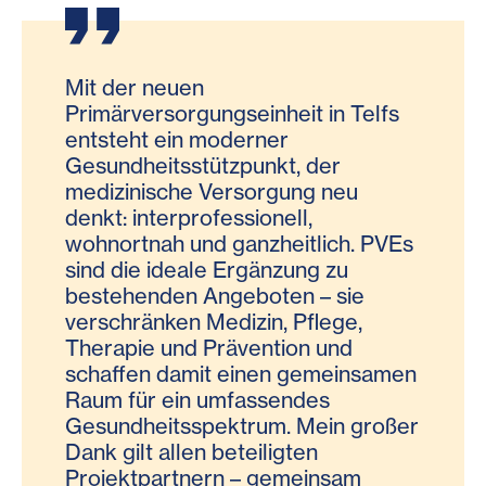
Mit der neuen
Die ÖGK freut sich zusammen mit
Primärversorgungseinheit in Telfs
den Diakonissen das zweite
entsteht ein moderner
Primärversorgungszentrum in Tirol
Gesundheitsstützpunkt, der
realisieren zu können. Als Vertreter
medizinische Versorgung neu
der Versicherten ist es mir ein
denkt: interprofessionell,
besonderes Anliegen, die
wohnortnah und ganzheitlich. PVEs
kassenärztliche Versorgung in Tirol
sind die ideale Ergänzung zu
weiter zu verbessern.
bestehenden Angeboten – sie
verschränken Medizin, Pflege,
Therapie und Prävention und
schaffen damit einen gemeinsamen
Werner Salzburger, Vorsitzender des
Raum für ein umfassendes
Landesstellenausschusses der ÖGK in Tirol
Gesundheitsspektrum. Mein großer
Dank gilt allen beteiligten
Projektpartnern – gemeinsam