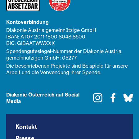
Kontoverbindung
Diakonie Austria gemeinnützige GmbH
IBAN: AT07 2011 1800 8048 8500
BIC: GIBAATWWXXX
Spendengütesiegel-Nummer der Diakonie Austria
gemeinnützigen GmbH: 05277
Die beschriebenen Projekte sind Beispiele für unsere
Arbeit und die Verwendung Ihrer Spende.
Diakonie Österreich auf Social
Instagram
Faceboo
Bl
Media
Kontakt
Presse