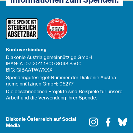
Kontoverbindung
Diakonie Austria gemeinnützige GmbH
IBAN: AT07 2011 1800 8048 8500
BIC: GIBAATWWXXX
Spendengütesiegel-Nummer der Diakonie Austria
gemeinnützigen GmbH: 05277
Die beschriebenen Projekte sind Beispiele für unsere
Arbeit und die Verwendung Ihrer Spende.
Diakonie Österreich auf Social
Instagram
Faceboo
Bl
Media