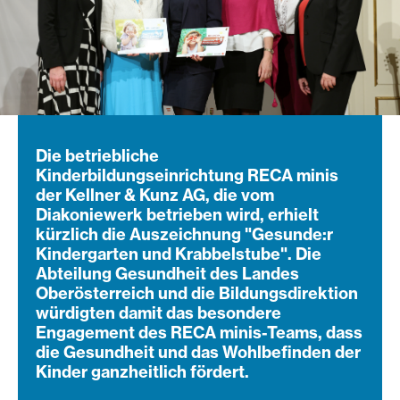
Die betriebliche
Kinderbildungseinrichtung RECA minis
der Kellner & Kunz AG, die vom
Diakoniewerk betrieben wird, erhielt
kürzlich die Auszeichnung "Gesunde:r
Kindergarten und Krabbelstube". Die
Abteilung Gesundheit des Landes
Oberösterreich und die Bildungsdirektion
würdigten damit das besondere
Engagement des RECA minis-Teams, dass
die Gesundheit und das Wohlbefinden der
Kinder ganzheitlich fördert.