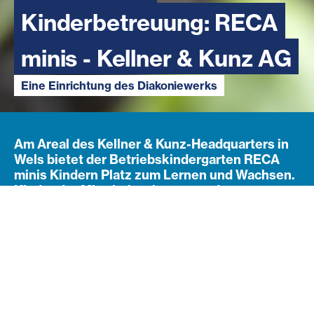
Kinderbetreuung: RECA
Kinderbetreuung: RECA
Kinderbetreuung: RECA
minis - Kellner & Kunz AG
minis - Kellner & Kunz AG
minis - Kellner & Kunz AG
Eine Einrichtung des Diakoniewerks
Eine Einrichtung des Diakoniewerks
Eine Einrichtung des Diakoniewerks
Am Areal des Kellner & Kunz-Headquarters in
Wels bietet der Betriebskindergarten RECA
minis Kindern Platz zum Lernen und Wachsen.
Kinder der Mitarbeiter:innen werden vom
vollendeten ersten Lebensjahr bis zum
Schuleintritt ganzjährig professionell betreut.
Wachsen und Begleiten