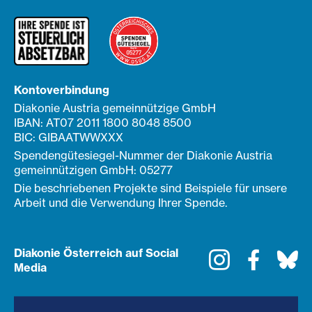
Kontoverbindung
Diakonie Austria gemeinnützige GmbH
IBAN: AT07 2011 1800 8048 8500
BIC: GIBAATWWXXX
Spendengütesiegel-Nummer der Diakonie Austria
gemeinnützigen GmbH: 05277
Die beschriebenen Projekte sind Beispiele für unsere
Arbeit und die Verwendung Ihrer Spende.
Diakonie Österreich auf Social
Instagram
Faceboo
Bl
Media