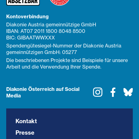
Kontoverbindung
Diakonie Austria gemeinnützige GmbH
IBAN: AT07 2011 1800 8048 8500
BIC: GIBAATWWXXX
Spendengütesiegel-Nummer der Diakonie Austria
gemeinnützigen GmbH: 05277
Die beschriebenen Projekte sind Beispiele für unsere
Arbeit und die Verwendung Ihrer Spende.
Diakonie Österreich auf Social
Instagram
Faceboo
Bl
Media
Kontakt
Presse