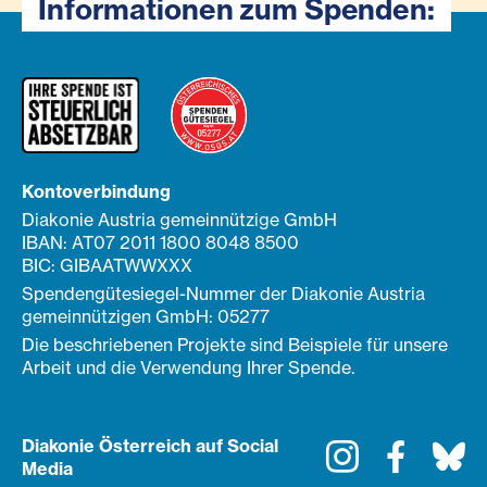
Informationen zum Spenden:
Kontoverbindung
Diakonie Austria gemeinnützige GmbH
IBAN: AT07 2011 1800 8048 8500
BIC: GIBAATWWXXX
Spendengütesiegel-Nummer der Diakonie Austria
gemeinnützigen GmbH: 05277
Die beschriebenen Projekte sind Beispiele für unsere
Arbeit und die Verwendung Ihrer Spende.
Diakonie Österreich auf Social
Instagram
Faceboo
Bl
Media