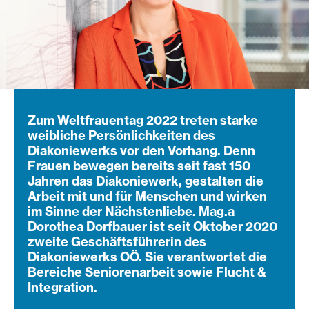
Zum Weltfrauentag 2022 treten starke
weibliche Persönlichkeiten des
Diakoniewerks vor den Vorhang. Denn
Frauen bewegen bereits seit fast 150
Jahren das Diakoniewerk, gestalten die
Arbeit mit und für Menschen und wirken
im Sinne der Nächstenliebe. Mag.a
Dorothea Dorfbauer ist seit Oktober 2020
zweite Geschäftsführerin des
Diakoniewerks OÖ. Sie verantwortet die
Bereiche Seniorenarbeit sowie Flucht &
Integration.