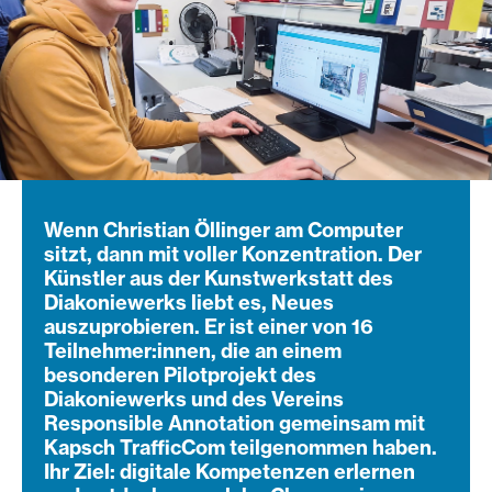
Wenn Christian Öllinger am Computer
sitzt, dann mit voller Konzentration. Der
Künstler aus der Kunstwerkstatt des
Diakoniewerks liebt es, Neues
auszuprobieren. Er ist einer von 16
Teilnehmer:innen, die an einem
besonderen Pilotprojekt des
Diakoniewerks und des Vereins
Responsible Annotation gemeinsam mit
Kapsch TrafficCom teilgenommen haben.
Ihr Ziel: digitale Kompetenzen erlernen