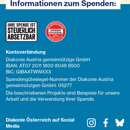
Informationen zum Spenden:
Kontoverbindung
Diakonie Austria gemeinnützige GmbH
IBAN: AT07 2011 1800 8048 8500
BIC: GIBAATWWXXX
Spendengütesiegel-Nummer der Diakonie Austria
gemeinnützigen GmbH: 05277
Die beschriebenen Projekte sind Beispiele für unsere
Arbeit und die Verwendung Ihrer Spende.
Diakonie Österreich auf Social
Instagram
Faceboo
Bl
Media