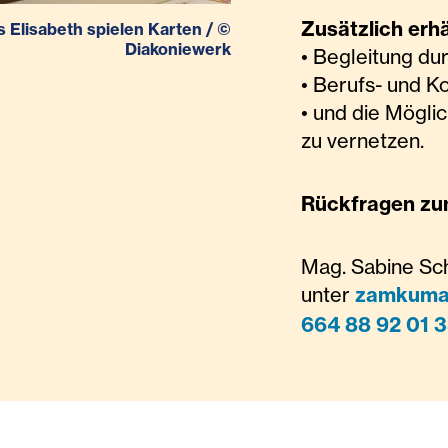
Zusätzlich erhä
 Elisabeth spielen Karten
/
©
Diakoniewerk
• Begleitung du
• Berufs- und 
• und die Mögli
zu vernetzen.
Rückfragen zum
Mag. Sabine Sc
unter
zamkuma
664 88 92 01 