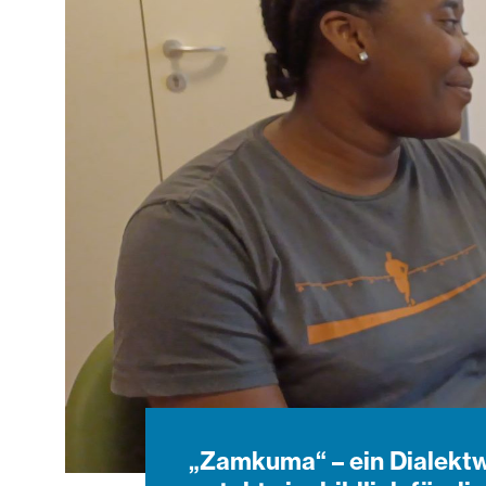
„Zamkuma“ – ein Dialektw