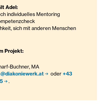
lt Adel:
rch individuelles Mentoring
Kompetenzcheck
chkeit, sich mit anderen Menschen
 Projekt:
harf-Buchner, MA
@diakoniewerk.at
oder
+43
35
.