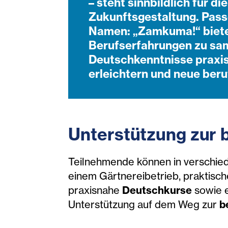
– steht sinnbildlich für 
Zukunftsgestaltung. Pass
Namen: „Zamkuma!“ bietet
Berufserfahrungen zu sam
Deutschkenntnisse praxisn
erleichtern und neue beru
Unterstützung zur b
Teilnehmende können in verschie
einem Gärtnereibetrieb, praktisc
praxisnahe
Deutschkurse
sowie 
Unterstützung auf dem Weg zur
b