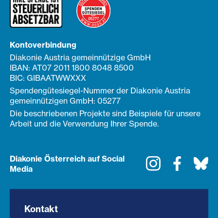
Kontoverbindung
Diakonie Austria gemeinnützige GmbH
IBAN: AT07 2011 1800 8048 8500
BIC: GIBAATWWXXX
Spendengütesiegel-Nummer der Diakonie Austria
gemeinnützigen GmbH: 05277
Die beschriebenen Projekte sind Beispiele für unsere
Arbeit und die Verwendung Ihrer Spende.
Diakonie Österreich auf Social
Instagram
Faceboo
Bl
Media
Kontakt