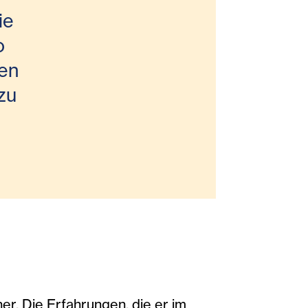
ie
o
hen
zu
ner. Die Erfahrungen, die er im