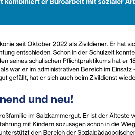
 kombiniert er Büroarbeit mit sozialer Arb
iakonie seit Oktober 2022 als Zivildiener. Er hat
richtung entschieden. Schon in der Schulzeit konnt
n seines schulischen Pflichtpraktikums hat er 1
ls war er im administrativen Bereich im Einsatz 
gut gefällt, hat er sich auch beim Zivildienst wie
nnend und neu!
roßfamilie im Salzkammergut. Er ist der Älteste 
hrung mit Kindern sozusagen schon in die Wiege g
nd unterstützt den Bereich der Sozialpädagogisch