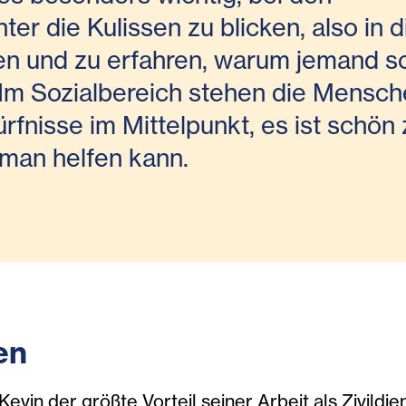
er die Kulissen zu blicken, also in d
en und zu erfahren, warum jemand s
t. Im Sozialbereich stehen die Mensc
rfnisse im Mittelpunkt, es ist schön 
 man helfen kann.
en
evin der größte Vorteil seiner Arbeit als Zivildie