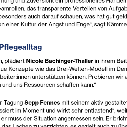
ffnung und Zuversicht ein professionelles Hand
amrollen, das transparente Verteilen von Aufg
 besonders auch darauf schauen, was hat gut gek
 einer Kultur der Angst und Enge“, sagt Kämme
flegealltag
, plädiert
Nicole Bachinger-Thaller
in ihrem Beit
eue Konzepte wie das Drei-Welten-Modell im Dem
eiter:innen unterstützen können. Probieren wir a
n und uns Ressourcen schaffen kann.“
er Tagung
Sepp Fennes
mit seinem aktiv gestalte
siert im Moment und wirkt sehr entlastend“, weiß
r muss der Situation angemessen sein. Er bricht
uf das Lachen zu verzichten, es gezielt auch zu ü