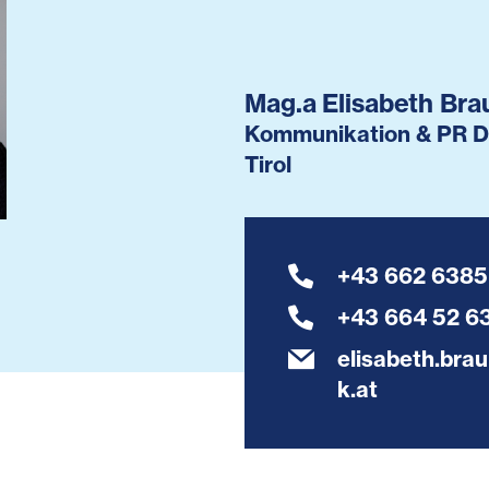
Mag.a Elisabeth Bra
Kommunikation & PR Di
Tirol
+43 662 6385
+43 664 52 6
elisabeth.bra
k.at