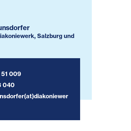
unsdorfer
akoniewerk, Salzburg und
 51 009
3 040
unsdorfer(at)diakoniewer