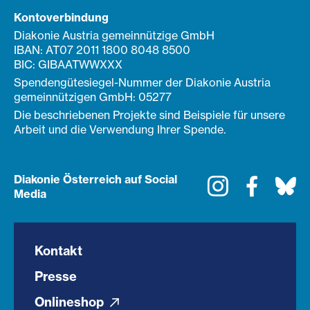
Kontoverbindung
Diakonie Austria gemeinnützige GmbH
IBAN: AT07 2011 1800 8048 8500
BIC: GIBAATWWXXX
Spendengütesiegel-Nummer der Diakonie Austria
gemeinnützigen GmbH: 05277
Die beschriebenen Projekte sind Beispiele für unsere
Arbeit und die Verwendung Ihrer Spende.
Diakonie Österreich auf Social
Instagram
Faceboo
Bl
Media
Kontakt
Presse
Onlineshop